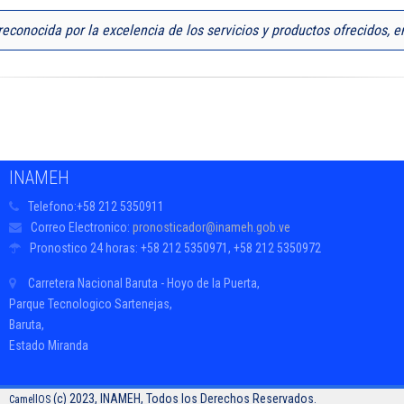
econocida por la excelencia de los servicios y productos ofrecidos, en
INAMEH
Telefono:
+58 212 5350911
Correo Electronico:
pronosticador@inameh.gob.ve
Pronostico 24 horas:
+58 212 5350971, +58 212 5350972
Carretera Nacional Baruta - Hoyo de la Puerta,
Parque Tecnologico Sartenejas,
Baruta,
Estado Miranda
(c) 2023, INAMEH, Todos los Derechos Reservados.
CamellOS