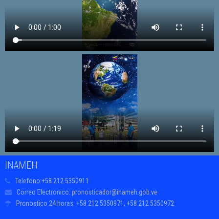
INAMEH
Telefono:
+58 212 5350911
Correo Electronico:
pronosticador@inameh.gob.ve
Pronostico 24 horas:
+58 212 5350971, +58 212 5350972